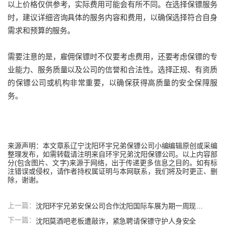
以上价格仅供参考，实际费用可能会有所不同。在选择保镖服务
时，建议详细咨询具体的服务内容和费用，以确保选择符合自身
需求和预算的服务。
需要注意的是，雇佣保镖时不仅要考虑费用，还要考虑保镖的专
业能力、服务质量以及公司的信誉和合法性。选择正规、有资质
的保镖公司或机构非常重要，以确保获得高质量的安全保障服
务。
来源声明：本文章系辽宁
沈阳环宇兄弟保镖公司
小编编辑原创或采编
整理发布，如需转载请注明来自
环宇兄弟
沈阳保镖
公司
。以上内容部
分(包含图片、文字)来源于网络，出于传递更多信息之目的。如有标
注错误或侵权，请作者持权属证明与本网联系，我们将及时更正、删
除，谢谢。
上一篇：
沈阳环宇兄弟安保公司合作沈阳国际车展为期一周现场活动安保活动圆满成功
下一篇：
沈阳莫酒吧老板遭敲诈，紧急聘请保镖守护人身安全